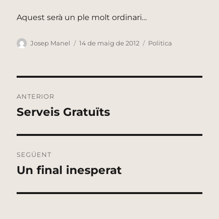
Aquest serà un ple molt ordinari…
Autor
Publicat
Categories
Josep Manel
14 de maig de 2012
Politica
el
Navegació
ANTERIOR
d'entrades
Serveis Gratuïts
Entrada
anterior:
SEGÜENT
Un final inesperat
Entrada
següent: